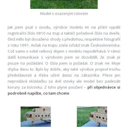
Model s osazeným rotorem
Jak jsem psal v úvodu, výrobce modelu mi na přání vypálil
registrační číslo 0810 na trup a taktéž pořadové číslo na dveře,
čímž mělo být dosaženo shody s předlohou, respektive fotografií
z roku 1991. Avšak na trupu zcela schází znak Československa.
Což samo o sobě celkový dojem z modelu nepodtrhává. V rámci
další komunikace s výrobcem jsem se dozvěděl, že znak je
pouze na požádání. O čísla jsem si požádal. O znak ne. Moje
chyba. Beru to. Bylo by dobře, aby také výrobce projevil trochu
předvídavosti a třeba učinil dotaz na zákazníka. Přece jen
neprodává skládačku za dvě stovky ale model bez padesáti
koruny za tisícovku. Z toho plyne poučení –
při objednávce si
podrobně napište, co tam chcete
.