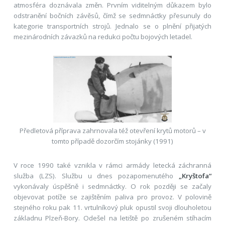
atmosféra doznávala změn. Prvním viditelným důkazem bylo
odstranění bočních závěsů, čímž se sedmnáctky přesunuly do
kategorie transportních strojů. Jednalo se o plnění přijatých
mezinárodních závazků na redukci počtu bojových letadel.
Předletová příprava zahrnovala též otevření krytů motorů – v
tomto případě dozorčím stojánky (1991)
V roce 1990 také vznikla v rámci armády letecká záchranná
služba (LZS). Službu u dnes pozapomenutého
„Kryštofa“
vykonávaly úspěšně i sedmnáctky. O rok později se začaly
objevovat potíže se zajištěním paliva pro provoz. V polovině
stejného roku pak 11. vrtulníkový pluk opustil svoji dlouholetou
základnu Plzeň-Bory. Odešel na letiště po zrušeném stíhacím