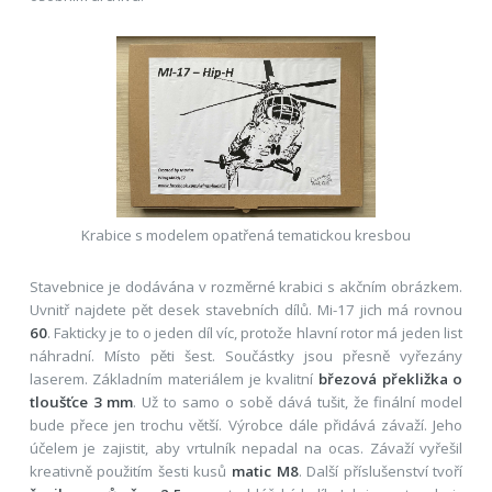
Krabice s modelem opatřená tematickou kresbou
Stavebnice je dodávána v rozměrné krabici s akčním obrázkem.
Uvnitř najdete pět desek stavebních dílů. Mi-17 jich má rovnou
60
. Fakticky je to o jeden díl víc, protože hlavní rotor má jeden list
náhradní. Místo pěti šest. Součástky jsou přesně vyřezány
laserem. Základním materiálem je kvalitní
březová překližka o
tloušťce 3 mm
. Už to samo o sobě dává tušit, že finální model
bude přece jen trochu větší. Výrobce dále přidává závaží. Jeho
účelem je zajistit, aby vrtulník nepadal na ocas. Závaží vyřešil
kreativně použitím šesti kusů
matic M8
. Další příslušenství tvoří