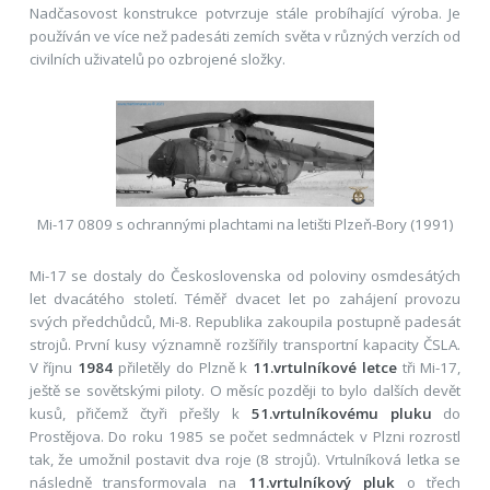
Nadčasovost konstrukce potvrzuje stále probíhající výroba. Je
používán ve více než padesáti zemích světa v různých verzích od
civilních uživatelů po ozbrojené složky.
Mi-17 0809 s ochrannými plachtami na letišti Plzeň-Bory (1991)
Mi-17 se dostaly do Československa od poloviny osmdesátých
let dvacátého století. Téměř dvacet let po zahájení provozu
svých předchůdců, Mi-8. Republika zakoupila postupně padesát
strojů. První kusy významně rozšířily transportní kapacity ČSLA.
V říjnu
1984
přiletěly do Plzně k
11.vrtulníkové letce
tři Mi-17,
ještě se sovětskými piloty. O měsíc později to bylo dalších devět
kusů, přičemž čtyři přešly k
51.vrtulníkovému pluku
do
Prostějova. Do roku 1985 se počet sedmnáctek v Plzni rozrostl
tak, že umožnil postavit dva roje (8 strojů). Vrtulníková letka se
následně transformovala na
11.vrtulníkový pluk
o třech