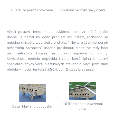
Dveře lze použít i otevřené
V kabině nechybí páky řízení
Ačkoli postavit tento model zvládnou postavit méně zruční
dospělí a neměl by dělat problém ani dětem, rozhodně se
nejedná o hračku typu „build and play“. Některé části mohou při
nešetrném zacházení snadno prasknout. Model se tedy hodí
jako netradiční kousek na poličku případně do vitríny.
Nevšednosti modelu odpovídá i cena, která šplhá k hladině
specializovaných verzí plastikových stavebnic. Mám ještě další
obdobný model, tentokrát Mi-24, do něhož se brzy pustím.
Bližší pohled na osazenou
Detail hlavního podvozku
vrtuli