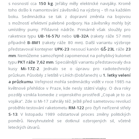
s nosností cca
150 kg
. Jeřáby měly elektrické navijáky. Kromě
toho došlo k namontování závěsníků na výzbroj – tři na každém
boku. Sedmnáctka se tak z dopravní změnila na bojovou
s možností efektivní palebné podpory. Na závěsníky mohly být
umístěny pumy. Přídavné nádrže. Primárně však sloužily pro
raketnice typu
UB-16-57U
nebo
UB-32A
(rakety ráže 57 mm)
případně
B-8M1
(rakety ráže 80 mm). Další variantu výzbroje
představoval kontejner
UPK-23
nesoucí kanón
GŠ-23L
ráže
23
mm
. Nemůžeme samozřejmě zapomenout na pohyblivý kulomet
typu
PKT ráže 7,62 mm
. Speciálnější variantu představovaly dva
kusy
Mi-17Z-2
. Jednalo se o úpravu pro radiotechnický
průzkum. Působily z letiště v Líních (Dobřanech) u
1. letky velení
a průzkumu
. Veřejnost mohla sedmnáctky vidět v roce 1985 na
květnové přehlídce v Praze, kde nesly státní vlajky. O dva roky
později vznikla komedie z vojenského prostředí „Copak je to za
vojáka“. Zde si Mi-17 zahrály též. Ještě před sametovou revolucí
proběhlo testování raketometu
RM-122
pro čtyři neřízené střely
S-13
. V listopadu 1989 odstartoval proces změny politických
poměrů. Nevyhnutelně se dotknul ozbrojených sil, včetně
leteckých útvarů.