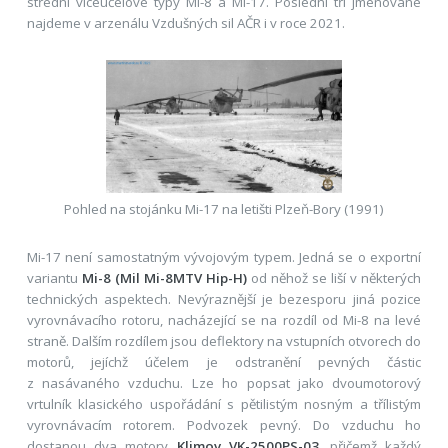
střední víceúčelové typy Mi-8 a Mi-17. Poslední tři jmenované
najdeme v arzenálu Vzdušných sil AČR i v roce 2021.
Pohled na stojánku Mi-17 na letišti Plzeň-Bory (1991)
Mi-17 není samostatným vývojovým typem. Jedná se o exportní
variantu
Mi-8 (Mil Mi-8MTV Hip-H)
od něhož se liší v některých
technických aspektech. Nevýraznější je bezesporu jiná pozice
vyrovnávacího rotoru, nacházející se na rozdíl od Mi-8 na levé
straně. Dalším rozdílem jsou deflektory na vstupních otvorech do
motorů, jejíchž účelem je odstranění pevných částic
z nasávaného vzduchu. Lze ho popsat jako dvoumotorový
vrtulník klasického uspořádání s pětilistým nosným a třílistým
vyrovnávacím rotorem. Podvozek pevný. Do vzduchu ho
dostanou dva motory
Klimov VK-2500PS-03
, přičemž každý