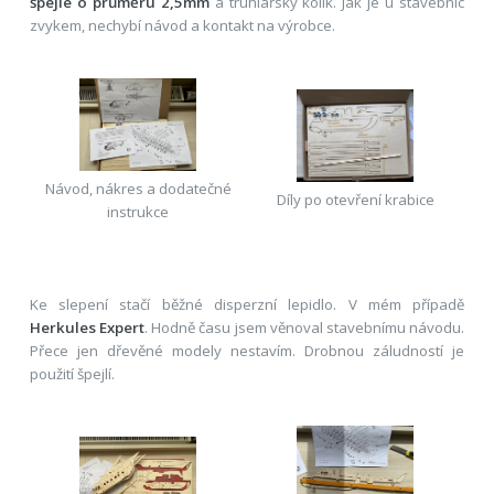
špejle o průměru 2,5mm
a truhlářský kolík. Jak je u stavebnic
zvykem, nechybí návod a kontakt na výrobce.
Návod, nákres a dodatečné
Díly po otevření krabice
instrukce
Ke slepení stačí běžné disperzní lepidlo. V mém případě
Herkules Expert
. Hodně času jsem věnoval stavebnímu návodu.
Přece jen dřevěné modely nestavím. Drobnou záludností je
použití špejlí.