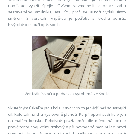
například využít špejle. Ovšem vezmeme-li v potaz váhu
sestaveného vrtulníku, asi vím, proč se autoři vydali tímto
směrem. S vertikální vzpěrou je potřeba si trochu pohrát.
K výrobě poslouží opět špejle.
Vertikální vzpěra podvozku vyrobená ze špejle
Skutečným úskalím jsou kola. Otvor v nich je větší než související
díl. Kolo tak na dílu vysloveně plandá. Po přilepení sedí kolo jen
na malém kousku. Relativně pruží. Jenže dle mého názoru je
pravě tento spoj velmi rizikový a při nevhodné manipulaci hrozí
upadnutí kola. Docela protiklad k celkové robustnosti celé