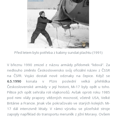
Před letem bylo potřeba z kabiny sundat plachtu (1991)
V březnu 1990 zmizel z názvu armády přídomek “lidová”. Za
nedlouho změnilo Československo svůj oficiální název z ČSSR
na ČSFR. Vojáci dostali nové odznaky na čepice. Když se
6.5.1990
konala v Plzni poslední velká přehlídka
Československé armády v její historii, Mi-17 byly opět u toho.
Pětice jich opět sehrála roli vlajkonošů. Avšak oproti roku 1985
pod nimi vlály prapory vítězných mocností, včetně USA, Velké
Británie a Francie. Jinak vše pokračovalo ve starých kolejích. Mi-
17 dál intenzivně létaly. V rámci výcviku se plzeňské stroje
zapojily například do transportu meruněk z jižní Moravy. Ovšem