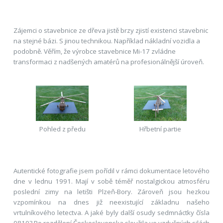
Zájemci o stavebnice ze dřeva jistě brzy zjistí existenci stavebnic
na stejné bázi. S jinou technikou. Například nákladní vozidla a
podobně. Věřím, že výrobce stavebnice Mi-17 zvládne
transformaci z nadšených amatérů na profesionálnější úroveň.
Pohled z předu
Hřbetní partie
Autentické fotografie jsem pořídil v rámci dokumentace letového
dne v lednu 1991. Mají v sobě téměř nostalgickou atmosféru
poslední zimy na letišti Plzeň-Bory. Zároveň jsou hezkou
vzpomínkou na dnes již neexistující základnu našeho
vrtulníkového letectva. A jaké byly další osudy sedmnáctky čísla
0810? Po rozdělení Československa sloužila ve vzdušných silách