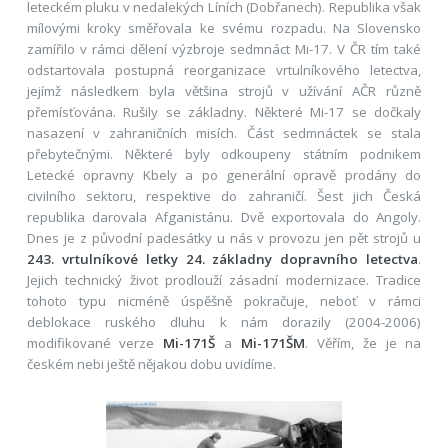
leteckém pluku v nedalekých Líních (Dobřanech). Republika však
mílovými kroky směřovala ke svému rozpadu. Na Slovensko
zamířilo v rámci dělení výzbroje sedmnáct Mi-17. V ČR tím také
odstartovala postupná reorganizace vrtulníkového letectva,
jejímž následkem byla většina strojů v užívání AČR různě
přemísťována. Rušily se základny. Některé Mi-17 se dočkaly
nasazení v zahraničních misích. Část sedmnáctek se stala
přebytečnými. Některé byly odkoupeny státním podnikem
Letecké opravny Kbely a po generální opravě prodány do
civilního sektoru, respektive do zahraničí. Šest jich Česká
republika darovala Afganistánu. Dvě exportovala do Angoly.
Dnes je z původní padesátky u nás v provozu jen pět strojů u
243. vrtulníkové letky 24. základny dopravního letectva
.
Jejich technický život prodlouží zásadní modernizace. Tradice
tohoto typu nicméně úspěšně pokračuje, neboť v rámci
deblokace ruského dluhu k nám dorazily (2004-2006)
modifikované verze
Mi-171Š
a
Mi-171ŠM
. Věřím, že je na
českém nebi ještě nějakou dobu uvidíme.