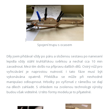
]
Spojení trupu s ocasem
Díly jsem přidával vždy po páru a složenou sestavu po nanesení
lepidla vždy stáhl truhlářskou svěrkou a nechal cca 10 min
zavadnout. Mezi tím došlo na přípravu dalších dílů. Ostrý nůž pro
vyřezávání je naprostou nutností. I tato fáze musí být
vykonávána opatrně. Překližka se může při nevhodné
manipulaci odloupnout. Hrbolky po vyříznutí z rámečku se dají
na dílech zahladit. S ohledem na zvolenou technologii výroby
budou však viditelné. U této formy modelu je to přijatelné.