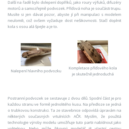
Další na řadě bylo dolepení doplňků, jako roury výfuků, difuzéry
motorů a samozřejmě podvozek. Příďová noha je součásti trupu.
Musíte si jen dávat pozor, abyste jí při manipulaci s modelem
neulomili, což ovšem vyžaduje dost nešikovnosti. Stačí doplnit
kola s osou alá špejle a je to.
Kompletace příďového kola
Nalepení hlavního podvozku
je skutečně jednoduchá
Postranní podvozek se sestavuje z dvou dílů. Spodní část je pro
každou stranu ve formě jednolitého kusu. Na předloze se jedná
o trubkovou konstrukci. Ta ze stavebnice odpovídá úpravám na
některých současných vrtulnících AČR. Myslím, že použitá
technologie výroby modelu umožňuje tuto partii nabídnout jako
volitelnou. Nebo může šikovný modelář jít vlastní cestou