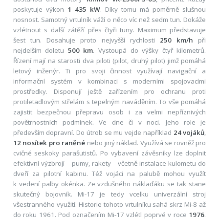
poskytuje výkon
1 435 kW
. Díky tomu má poměrně slušnou
nosnost. Samotný vrtulník váží o něco víc než sedm tun. Dokáže
vzlétnout s další zátěží přes čtyři tuny. Maximum představuje
šest tun. Dosahuje proto nejvyšší rychlosti
250 km/h
při
nejdelším doletu
500 km
. Vystoupá do výšky čtyř kilometrů.
Řízení mají na starosti dva piloti (pilot, druhý pilot) jimž pomáhá
letový inženýr. Ti pro svoji činnost využívají navigační a
informační systém v kombinaci s moderními spojovacími
prostředky. Disponují ještě zařízením pro ochranu proti
protiletadlovým střelám s tepelným naváděním. To vše pomáhá
zajistit bezpečnou přepravu osob i za velmi nepříznivých
povětrnostních podmínek. Ve dne či v noci. Jeho role je
především dopravní. Do útrob se mu vejde například
24 vojáků
,
12 nosítek pro raněné
nebo jiný náklad. Využívá se rovněž pro
cvičné seskoky parašutistů. Po vybavení závěsníky lze doplnit
efektivní výzbrojí – pumy, rakety – včetně instalace kulometu do
dveří za pilotní kabinu. Též vojáci na palubě mohou využít
k vedení palby okénka. Ze vzdušného náklaďáku se tak stane
skutečný bojovník. Mi-17 je tedy vcelku univerzální stroj
všestranného využití. Historie tohoto vrtulníku sahá skrz Mi-8 až
do roku 1961. Pod označením Mi-17 vzlétl poprvé v roce
1976
.