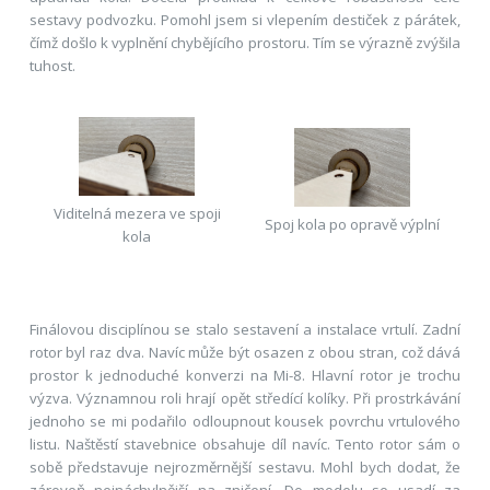
sestavy podvozku. Pomohl jsem si vlepením destiček z párátek,
čímž došlo k vyplnění chybějícího prostoru. Tím se výrazně zvýšila
tuhost.
Viditelná mezera ve spoji
Spoj kola po opravě výplní
kola
Finálovou disciplínou se stalo sestavení a instalace vrtulí. Zadní
rotor byl raz dva. Navíc může být osazen z obou stran, což dává
prostor k jednoduché konverzi na Mi-8. Hlavní rotor je trochu
výzva. Významnou roli hrají opět středící kolíky. Při prostrkávání
jednoho se mi podařilo odloupnout kousek povrchu vrtulového
listu. Naštěstí stavebnice obsahuje díl navíc. Tento rotor sám o
sobě představuje nejrozměrnější sestavu. Mohl bych dodat, že
zároveň nejnáchylnější na zničení. Do modelu se usadí za