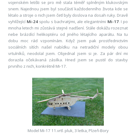
vojenském letišti se pro mě stala téměř splněným klukovským
snem. Najednou jsem byl součástí každodenního života kde se
létalo a stroje o nich jsem četl byly doslova na dosah ruky. Dravě
vyhlížející
Mi-24
spolu s bachratými, ale elegantními
Mi-17
. I po
mnoha letech mi zůstává stejné nadšení. Stále dokážu rozeznat
nebe brázdící helikoptéru od jiného létajícího aparátu. Na tu
dobu moc rád vzpomínám. Když jsem pak prostřednictvím
sociálních sítích našel nabídku na netradiční modely obou
vrtulníků, neodolal jsem. Objednal jsem si je. Za pár dní mi
dorazila očekávaná zásilka. Hned jsem se pustil do stavby
prvního z nich, konkrétně Mi-17.
Model Mi-17 11.vrtl. pluk, 3 letka, Plzeň-Bory