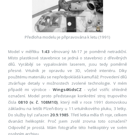
Předloha modelu je připravována k letu (1991)
Model v měřítku
1:43
věnovaný Mi-17 je poměrně netradiční.
Místo plastikové stavebnice se jedná o stavebnici z dřevěných
dílů. Vyrábějí se vypalováním laserem, jsou tedy poměrně
přesné. Vrtulník je opravdu ve 3D, včetně interiéru. Díky
použitému materiálu se nepředpokládá kamufláž. Provedení dílů
ztvárňuje detaily v možnostech zvolené technologie. V mém
případě mi výrobce -
Wings4KidsCZ
- vyšel vstříc ohledně
označení. Model proto představuje konkrétní stroj trupového
čísla
0810 (v. č. 108M10)
, který měl v roce 1991 domovskou
základnu na letišti Plzeň-Bory u 11.vrtulníkového pluku, 3 letky.
Do služby byl zařazen
20.9.1985
. Třetí letka měla tři roje, celkem
dvanáct helikoptér. Proč jsem zvolil zrovna toto označení?
Odpověď je prostá. Mám fotografie této helikoptéry ve svém
osobním archivu.