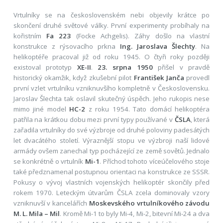
Vrtulníky se na československém nebi objevily krátce po
skončení druhé světové války. První experimenty probíhaly na
kořistním
Fa 223
(Focke Achgelis). Záhy došlo na vlastní
konstrukce z rýsovacího prkna
Ing. Jaroslava Šlechty
. Na
helikoptéře pracoval již od roku 1945. O čtyři roky později
existoval prototyp
XE-II
.
23. srpna 1950
přišel v pravdě
historický okamžik, když zkušební pilot
František Janča
provedl
první vzlet vrtulníku vzniknuvšího kompletně v Československu.
Jaroslav Šlechta tak oslavil skutečný úspěch. Jeho rukopis nese
mimo jiné model
HC-2
z roku 1954. Tato domácí helikoptéra
patřila na krátkou dobu mezi první typy používané v
ČSLA
, která
zařadila vrtulníky do své výzbroje od druhé poloviny padesátých
let dvacátého století. Výraznější stopu ve výzbroji naší lidové
armády ovšem zanechal typ pocházející ze země sovětů. Jednalo
se konkrétně o vrtulník
Mi-1
. Příchod tohoto víceúčelového stoje
také předznamenal postupnou orientaci na konstrukce ze SSSR.
Pokusy o vývoj vlastních vojenských helikoptér skončily před
rokem 1970. Leteckým útvarům ČSLA zcela dominovaly vzory
vzniknuvší v kancelářích
Moskevského vrtulníkového závodu
M. L. Mila – Mil
. Kromě Mi-1 to byly Mi-4, Mi-2, bitevní Mi-24 a dva