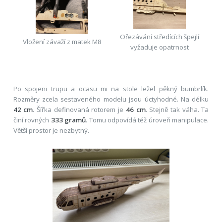
Ořezávání středících špejlí
Vložení závaží z matek M8
vyžaduje opatrnost
Po spojeni trupu a ocasu mi na stole ležel pěkný bumbrlík.
Rozměry zcela sestaveného modelu jsou úctyhodné. Na délku
42 cm
. Šířka definovaná rotorem je
46 cm
. Stejně tak váha. Ta
činí rovných
333 gramů
. Tomu odpovídá též úroveň manipulace.
Větší prostor je nezbytný.