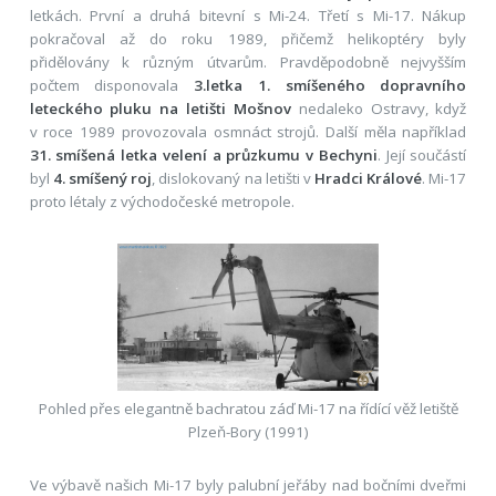
letkách. První a druhá bitevní s Mi-24. Třetí s Mi-17. Nákup
pokračoval až do roku 1989, přičemž helikoptéry byly
přidělovány k různým útvarům. Pravděpodobně nejvyšším
počtem disponovala
3.letka 1. smíšeného dopravního
leteckého pluku na letišti Mošnov
nedaleko Ostravy, když
v roce 1989 provozovala osmnáct strojů. Další měla například
31. smíšená letka velení a průzkumu v Bechyni
. Její součástí
byl
4. smíšený roj
, dislokovaný na letišti v
Hradci Králové
. Mi-17
proto létaly z východočeské metropole.
Pohled přes elegantně bachratou záď Mi-17 na řídící věž letiště
Plzeň-Bory (1991)
Ve výbavě našich Mi-17 byly palubní jeřáby nad bočními dveřmi