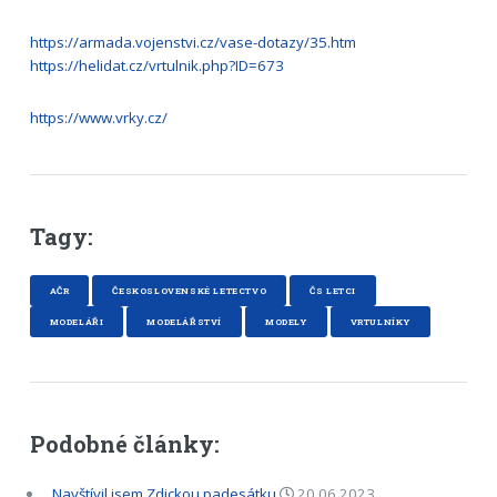
https://armada.vojenstvi.cz/vase-dotazy/35.htm
https://helidat.cz/vrtulnik.php?ID=673
https://www.vrky.cz/
Tagy:
AČR
ČESKOSLOVENSKÉ LETECTVO
ČS LETCI
MODELÁŘI
MODELÁŘSTVÍ
MODELY
VRTULNÍKY
Podobné články:
Navštívil jsem Zdickou padesátku
20.06.2023