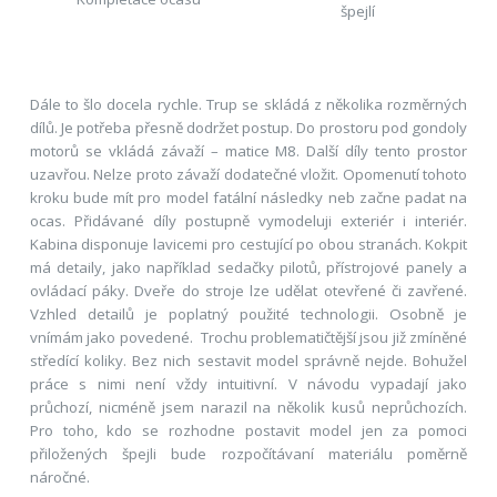
špejlí
Dále to šlo docela rychle. Trup se skládá z několika rozměrných
dílů. Je potřeba přesně dodržet postup. Do prostoru pod gondoly
motorů se vkládá závaží – matice M8. Další díly tento prostor
uzavřou. Nelze proto závaží dodatečné vložit. Opomenutí tohoto
kroku bude mít pro model fatální následky neb začne padat na
ocas. Přidávané díly postupně vymodeluji exteriér i interiér.
Kabina disponuje lavicemi pro cestující po obou stranách. Kokpit
má detaily, jako například sedačky pilotů, přístrojové panely a
ovládací páky. Dveře do stroje lze udělat otevřené či zavřené.
Vzhled detailů je poplatný použité technologii. Osobně je
vnímám jako povedené. Trochu problematičtější jsou již zmíněné
středící koliky. Bez nich sestavit model správně nejde. Bohužel
práce s nimi není vždy intuitivní. V návodu vypadají jako
průchozí, nicméně jsem narazil na několik kusů neprůchozích.
Pro toho, kdo se rozhodne postavit model jen za pomoci
přiložených špejli bude rozpočítávaní materiálu poměrně
náročné.