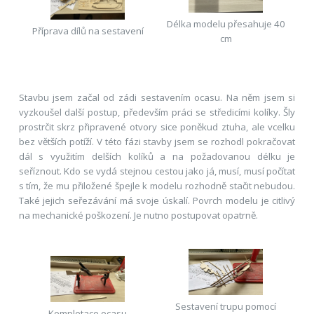
Délka modelu přesahuje 40
Příprava dílů na sestavení
cm
Stavbu jsem začal od zádi sestavením ocasu. Na něm jsem si
vyzkoušel další postup, především práci se středicími kolíky. Šly
prostrčit skrz připravené otvory sice poněkud ztuha, ale vcelku
bez větších potíží. V této fázi stavby jsem se rozhodl pokračovat
dál s využitím delších kolíků a na požadovanou délku je
seříznout. Kdo se vydá stejnou cestou jako já, musí, musí počítat
s tím, že mu přiložené špejle k modelu rozhodně stačit nebudou.
Také jejich seřezávání má svoje úskalí. Povrch modelu je citlivý
na mechanické poškození. Je nutno postupovat opatrně.
Sestavení trupu pomocí
Kompletace ocasu