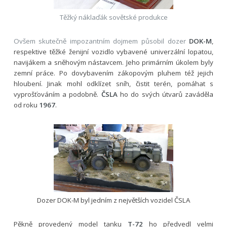
Těžký náklaďák sovětské produkce
Ovšem skutečně impozantním dojmem působil dozer
DOK-M
,
respektive těžké ženijní vozidlo vybavené univerzální lopatou,
navijákem a sněhovým nástavcem. Jeho primárním úkolem byly
zemní práce. Po dovybavením zákopovým pluhem též jejich
hloubení. Jinak mohl odklízet sníh, čistit terén, pomáhat s
vyprošťováním a podobně.
ČSLA
ho do svých útvarů zaváděla
od roku
1967
.
Dozer DOK-M byl jedním z největších vozidel ČSLA
Pěkně provedený model tanku
T-72
ho předvedl velmi