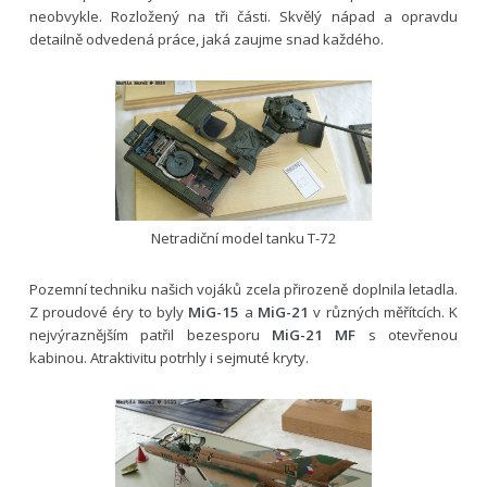
neobvykle. Rozložený na tři části. Skvělý nápad a opravdu
detailně odvedená práce, jaká zaujme snad každého.
Netradiční model tanku T-72
Pozemní techniku našich vojáků zcela přirozeně doplnila letadla.
Z proudové éry to byly
MiG-15
a
MiG-21
v různých měřítcích. K
nejvýraznějším patřil bezesporu
MiG-21 MF
s otevřenou
kabinou. Atraktivitu potrhly i sejmuté kryty.