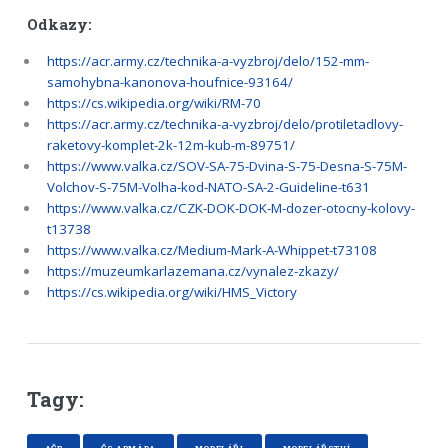
Odkazy:
https://acr.army.cz/technika-a-vyzbroj/delo/152-mm-
samohybna-kanonova-houfnice-93164/
https://cs.wikipedia.org/wiki/RM-70
https://acr.army.cz/technika-a-vyzbroj/delo/protiletadlovy-
raketovy-komplet-2k-12m-kub-m-89751/
https://www.valka.cz/SOV-SA-75-Dvina-S-75-Desna-S-75M-
Volchov-S-75M-Volha-kod-NATO-SA-2-Guideline-t631
https://www.valka.cz/CZK-DOK-DOK-M-dozer-otocny-kolovy-
t13738
https://www.valka.cz/Medium-Mark-A-Whippet-t73108
https://muzeumkarlazemana.cz/vynalez-zkazy/
https://cs.wikipedia.org/wiki/HMS_Victory
Tagy:
AČR
ČS ARMÁDA
MODELÁŘI
MODELÁŘSTVÍ