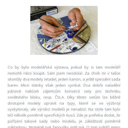
Co by byla modelářská výstava, pokud by si tam modeláři
nemohli něco koupit. Sám jsem neodolal. Za chvíli mi v tašce
skončily dva modely letadel, jeden kanón, a ještě speciální sada
barev. Mezi stánky však jeden vynikal. Dva dobře naladění
pánové nabízeli zájemcům konverzí sety pro techniku
sovětského bloku, resp. ČSLA. Díky těmto setům lze běžně
dostupné modely upravit na typy, které se ve výzbroji
vyskytovaly, ale výrobci modelů je nenabízí. Na stole tam bylo
též několik poměrně specifických kusů. Zde je potřeba dodat, že
pořízení takové sady nebo modelu, je záležitostí poměrně
nákladnou. Nicméně své fanoušky jistě má. O tom svědčí mimo