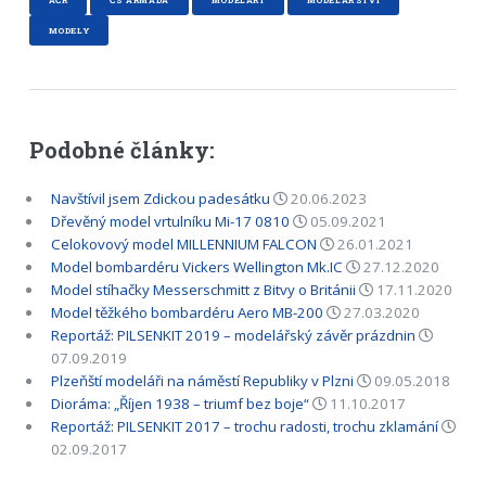
MODELY
Podobné články:
Navštívil jsem Zdickou padesátku
20.06.2023
Dřevěný model vrtulníku Mi-17 0810
05.09.2021
Celokovový model MILLENNIUM FALCON
26.01.2021
Model bombardéru Vickers Wellington Mk.IC
27.12.2020
Model stíhačky Messerschmitt z Bitvy o Británii
17.11.2020
Model těžkého bombardéru Aero MB-200
27.03.2020
Reportáž: PILSENKIT 2019 – modelářský závěr prázdnin
07.09.2019
Plzeňští modeláři na náměstí Republiky v Plzni
09.05.2018
Dioráma: „Říjen 1938 – triumf bez boje“
11.10.2017
Reportáž: PILSENKIT 2017 – trochu radosti, trochu zklamání
02.09.2017