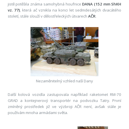
jistě potěšila známa samohybná houfnice
DANA (152 mm ShKH
vz. 77)
, která ač vznikla na konci let sedmdesátých dvacátého
století, stále slouží v dělostřeleckých útvarech
AČR
.
Nezaměnitelný vzhled naší Dany
Další kolová vozidla zastupovala například raketomet RM-70
GRAD a kontejnerový transportér na podvozku Tatry. První
zmíněný prostředek již ve výzbroji AČR není, avšak stále je
používám mnoha armádami světa.