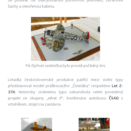
šachy a otevřenou kabinu.
Pé čtyřicet sedmička bylo prostě pořádný éro
Letadla československé produkce patřící mezi civilní typy
představoval model práškovacího „Čmeláka“ respektive
Let Z-
37A
. Notoricky známému typu sekundovla velmi povedený
projekt ze skupiny „what if“, kombinace autobusu
ČSAD
s
vrtulníkem, stojící na zastávce.