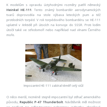
K modelům s opravdu úctyhodnými rozměry patřil německý
Heinkel HE-111
. Tento známý bombardér aerodynamických
tvarů doprovodila na stole výbava leteckých pum a též
protilodních torpéd. V roli torpédového bombardéru se HE-111
uplatnil v Arktidě při útocích na konvoje do SSSR. Proti lodím
útočil také ve středomoří nebo například nad vlnami Černého
moře.
Impozantní HE-111 zabíral téměř celý stůl
O něco menší, nicméně stejně impozantní byl stíhač amerického
původu,
Republic P-47 Thunderbolt
. Návštěvník měl možnost
se podívat na odkrytovanou pohonnou jednotku, zbraňové