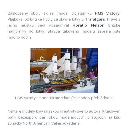
Zasloužený obdiv sklízel model trojstěžníku
HMS Victory
.
Vlajková loď britské flotily ze slavné bitvy u
Trafalgaru
. Právě z
jejího můstku vedl viceadmirál
Horatio Nelson
britské
námořníky do bitvy. Stavba takového modelu zabrala jistě
mnoho hodin.
HMS Victory se nedala mezi lodními modely přehlédnout
Některé modely byly ukázkou kreativity svého autora. K takovým
patřil bezesporu pár rukou modelářových, pracujících na kitu
stíhačky North American. Velmi povedené.