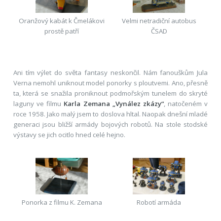
Oranžový kabát k Čmelákovi
Velmi netradiční autobus
prostě patří
ČSAD
Ani tím výlet do světa fantasy neskončil. Nám fanouškům Jula
Verna nemohl uniknout model ponorky s ploutvemi. Ano, přesně
ta, která se snažila proniknout podmořským tunelem do skryté
laguny ve filmu
Karla Zemana „Vynález zkázy“
, natočeném v
roce 1958. Jako malý jsem to doslova hltal. Naopak dnešní mladé
generaci jsou bližší armády bojových robotů. Na stole stodské
výstavy se jich ocitlo hned celé hejno.
Ponorka z filmu K. Zemana
Robotí armáda