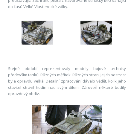
představující záchranu pilota z havarované stíhačky MiG sahající
do časů Velké Vlastenecké války.
Stejné období reprezentovaly modely bojové techniky
především tanků. Různých měřítek. Různých stran. Jejich pestrost
byla opravdu velká. Detailní zpracování dávalo vědět, kolik jeho
stavitel strávil hodin nad svým dílem. Zároveň některé budily
opravdový obdiv.