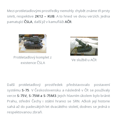
Mezi protiletadlovými prostředky nemohly chybět známe tři prsty
smrti, respektive
2K12 – KUB
. A to hned ve dvou verzích. Jedna
pamatující
ČSLA
, další již v kamufláži
AČR
.
Protiletadlový komplet z
Ve službě u AČR
existence ČSLA
Další protiletadlový prostředek představovalo postavení
systému
S-75
. V Československu a následně v ČR se používaly
verze
S-75V, S-75M a S-75M3
. Jejich hlavním úkolem bylo bránit
Prahu, střední Čechy i státní hranici se SRN. Ačkoli její historie
sahá až do padesátých let dvacátého století, dodnes se jedná o
respektovanou zbraň.