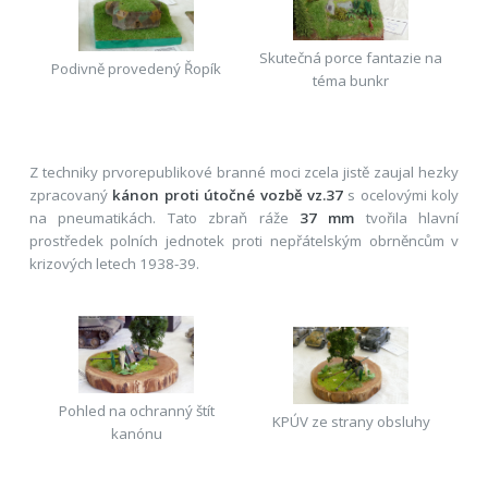
Skutečná porce fantazie na
Podivně provedený Řopík
téma bunkr
Z techniky prvorepublikové branné moci zcela jistě zaujal hezky
zpracovaný
kánon proti útočné vozbě vz.37
s ocelovými koly
na pneumatikách. Tato zbraň ráže
37 mm
tvořila hlavní
prostředek polních jednotek proti nepřátelským obrněncům v
krizových letech 1938-39.
Pohled na ochranný štít
KPÚV ze strany obsluhy
kanónu