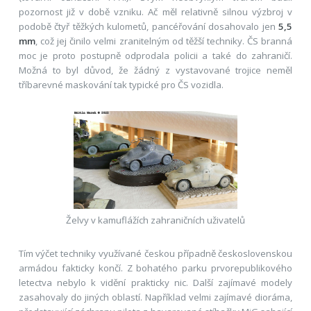
pozornost již v době vzniku. Ač měl relativně silnou výzbroj v
podobě čtyř těžkých kulometů, pancéřování dosahovalo jen
5,5
mm
, což jej činilo velmi zranitelným od těžší techniky. ČS branná
moc je proto postupně odprodala policii a také do zahraničí.
Možná to byl důvod, že žádný z vystavované trojice neměl
tříbarevné maskování tak typické pro ČS vozidla.
Želvy v kamuflážích zahraničních uživatelů
Tím výčet techniky využívané českou případně československou
armádou fakticky končí. Z bohatého parku prvorepublikového
letectva nebylo k vidění prakticky nic. Další zajímavé modely
zasahovaly do jiných oblastí. Například velmi zajímavé dioráma,