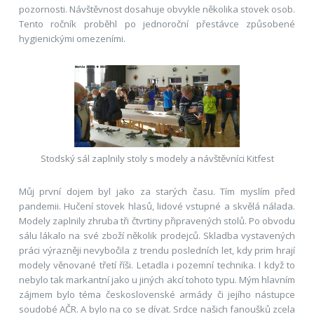
pozornosti. Návštěvnost dosahuje obvykle několika stovek osob.
Tento ročník proběhl po jednoroční přestávce způsobené
hygienickými omezeními.
Stodský sál zaplnily stoly s modely a návštěvníci Kitfest
Můj první dojem byl jako za starých času. Tím myslím před
pandemii. Hučení stovek hlasů, lidové vstupné a skvělá nálada.
Modely zaplnily zhruba tři čtvrtiny připravených stolů. Po obvodu
sálu lákalo na své zboží několik prodejců. Skladba vystavených
práci výrazněji nevybočila z trendu posledních let, kdy prim hrají
modely věnované třetí říši. Letadla i pozemní technika. I když to
nebylo tak markantní jako u jiných akcí tohoto typu. Mým hlavním
zájmem bylo téma československé armády či jejího nástupce
soudobé AČR. A bylo na co se dívat. Srdce našich fanoušků zcela