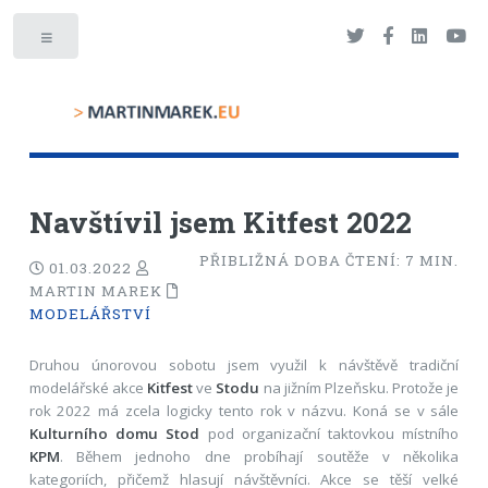
Toggle
Navštívil jsem Kitfest 2022
PŘIBLIŽNÁ DOBA ČTENÍ:
7
MIN.
01.03.2022
MARTIN MAREK
MODELÁŘSTVÍ
Druhou únorovou sobotu jsem využil k návštěvě tradiční
modelářské akce
Kitfest
ve
Stodu
na jižním Plzeňsku. Protože je
rok 2022 má zcela logicky tento rok v názvu. Koná se v sále
Kulturního domu Stod
pod organizační taktovkou místního
KPM
. Během jednoho dne probíhají soutěže v několika
kategoriích, přičemž hlasují návštěvníci. Akce se těší velké