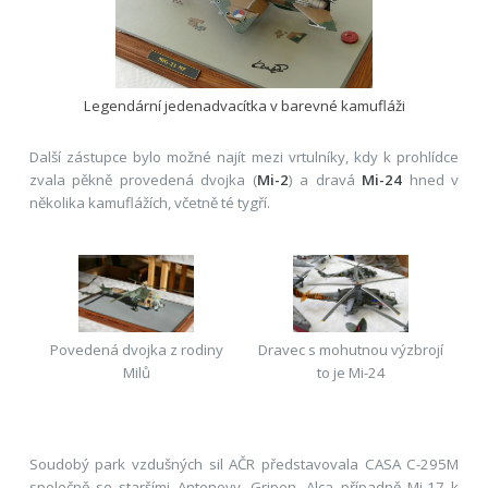
Legendární jedenadvacítka v barevné kamufláži
Další zástupce bylo možné najít mezi vrtulníky, kdy k prohlídce
zvala pěkně provedená dvojka (
Mi-2
) a dravá
Mi-24
hned v
několika kamuflážích, včetně té tygří.
Povedená dvojka z rodiny
Dravec s mohutnou výzbrojí
Milů
to je Mi-24
Soudobý park vzdušných sil AČR představovala CASA C-295M
společně se staršími Antonovy. Gripen, Alca případně Mi-17 k