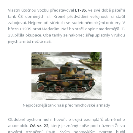
Vlastní útočnou vozbu představoval
LT-35
, ve své době páteřní
tank ČS obrněných sil. Kromě předvádění veřejnosti si stačil
zabojovat. Nejprve při střetech se sudetoněmeckými ordnery. V
březnu 1939 proti Maďarům. Než ho stačil doplnit modernější LT-
38, přišla okupace. Oba tanky se nakonec šířeji uplatnily v rukou
jiných armád než té naší.
Nejpočetnější tank naší předmnichovské armády
Obdobně bychom mohli hovořit o trojici exemplářů obrněného
automobilu
OA vz. 23
, který je známý spíše pod názvem Želva
(tovární označení PA-II). Svým neobvyklým tvarem budil