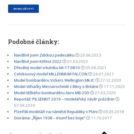
MODELÁŘSTVÍ
Podobné články:
Navštívil jsem Zdickou padesátku
20.06.2023
Navštívil jsem Kitfest 2022
01.03.2022
Dřevěný model vrtulníku Mi-17 0810
05.09.2021
Celokovový model MILLENNIUM FALCON
26.01.2021
Model bombardéru Vickers Wellington Mk.IC
27.12.2020
Model stíhačky Messerschmitt z Bitvy o Británii
17.11.2020
Model těžkého bombardéru Aero MB-200
27.03.2020
Reportáž: PILSENKIT 2019 – modelářský závěr prázdnin
07.09.2019
Plzeňští modeláři na náměstí Republiky v Plzni
09.05.2018
Dioráma: „Říjen 1938 – triumf bez boje“
11.10.2017