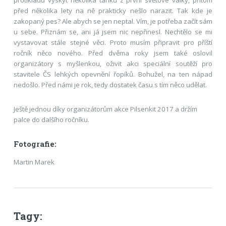
protikladu výskyt několika tanků z první světové války, přitom
před několika lety na ně prakticky nešlo narazit. Tak kde je
zakopaný pes? Ale abych se jen neptal. Vím, je potřeba začít sám
u sebe. Přiznám se, ani já jsem nic nepřinesl. Nechtělo se mi
vystavovat stále stejné věci. Proto musím připravit pro příští
ročník něco nového. Před dvěma roky jsem také oslovil
organizátory s myšlenkou, oživit akci speciální soutěží pro
stavitele ČS lehkých opevnění řopíků. Bohužel, na ten nápad
nedošlo. Před námi je rok, tedy dostatek času s tím něco udělat.
Ještě jednou díky organizátorům akce Pilsenkit 2017 a držím
palce do dalšího ročníku.
Fotografie:
Martin Marek
Tagy: