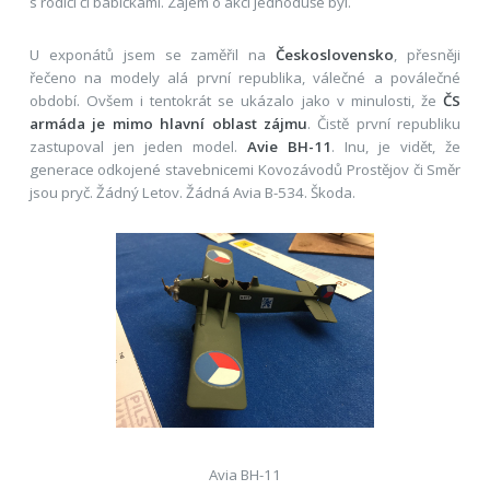
s rodiči či babičkami. Zájem o akci jednoduše byl.
U exponátů jsem se zaměřil na
Československo
, přesněji
řečeno na modely alá první republika, válečné a poválečné
období. Ovšem i tentokrát se ukázalo jako v minulosti, že
ČS
armáda je mimo hlavní oblast zájmu
. Čistě první republiku
zastupoval jen jeden model.
Avie BH-11
. Inu, je vidět, že
generace odkojené stavebnicemi Kovozávodů Prostějov či Směr
jsou pryč. Žádný Letov. Žádná Avia B-534. Škoda.
Avia BH-11