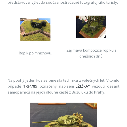
představoval výlet do současnosti včetně fotografujícího turisty.
Zajímavá kompozice řopíku z
Řopík po mnichovu.
dnešních dnů.
Na pouhý jeden kus se omezila technika z válečných let. V tomto
případě
T-34/85
označený nápisem
„ŽIŽKA“
vezoucí desant
samopalníků na jejich dlouhé cestě z Buzuluku do Prahy.