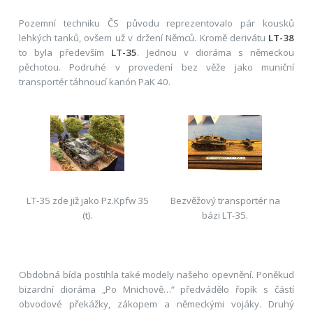
Pozemní techniku ČS původu reprezentovalo pár kousků
lehkých tanků, ovšem už v držení Němců. Kromě derivátu
LT-38
to byla především
LT-35
. Jednou v dioráma s německou
pěchotou. Podruhé v provedení bez věže jako muniční
transportér táhnoucí kanón PaK 40.
LT-35 zde již jako Pz.Kpfw 35
Bezvěžový transportér na
(t).
bázi LT-35.
Obdobná bída postihla také modely našeho opevnění. Poněkud
bizardní dioráma „Po Mnichově…“ předvádělo řopík s částí
obvodové překážky, zákopem a německými vojáky. Druhý