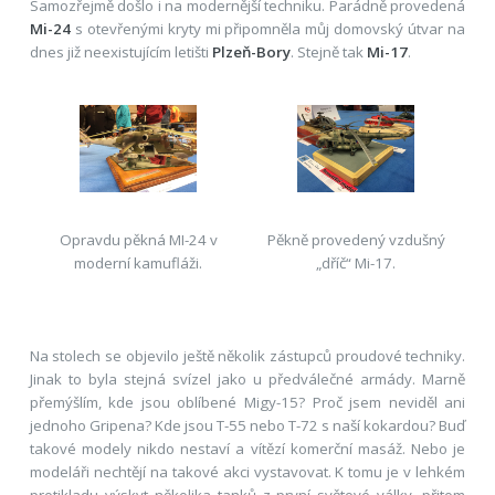
Samozřejmě došlo i na modernější techniku. Parádně provedená
Mi-24
s otevřenými kryty mi připomněla můj domovský útvar na
dnes již neexistujícím letišti
Plzeň-Bory
. Stejně tak
Mi-17
.
Opravdu pěkná MI-24 v
Pěkně provedený vzdušný
moderní kamufláži.
„dříč“ Mi-17.
Na stolech se objevilo ještě několik zástupců proudové techniky.
Jinak to byla stejná svízel jako u předválečné armády. Marně
přemýšlím, kde jsou oblíbené Migy-15? Proč jsem neviděl ani
jednoho Gripena? Kde jsou T-55 nebo T-72 s naší kokardou? Buď
takové modely nikdo nestaví a vítězí komerční masáž. Nebo je
modeláři nechtějí na takové akci vystavovat. K tomu je v lehkém