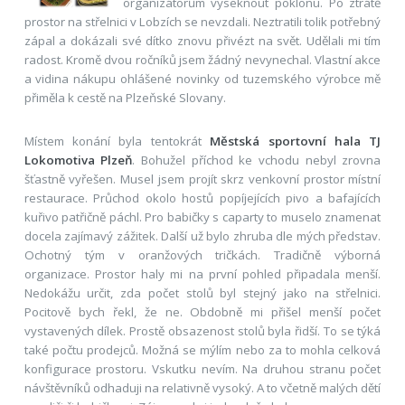
organizátorům vyseknout poklonu. Po ztrátě
prostor na střelnici v Lobzích se nevzdali. Neztratili tolik potřebný
zápal a dokázali své dítko znovu přivézt na svět. Udělali mi tím
radost. Kromě dvou ročníků jsem žádný nevynechal. Vlastní akce
a vidina nákupu ohlášené novinky od tuzemského výrobce mě
přiměla k cestě na Plzeňské Slovany.
Místem konání byla tentokrát
Městská sportovní hala TJ
Lokomotiva Plzeň
. Bohužel příchod ke vchodu nebyl zrovna
šťastně vyřešen. Musel jsem projít skrz venkovní prostor místní
restaurace. Průchod okolo hostů popíjejících pivo a bafajících
kuřivo patřičně páchl. Pro babičky s caparty to muselo znamenat
docela zajímavý zážitek. Další už bylo zhruba dle mých představ.
Ochotný tým v oranžových tričkách. Tradičně výborná
organizace. Prostor haly mi na první pohled připadala menší.
Nedokážu určit, zda počet stolů byl stejný jako na střelnici.
Pocitově bych řekl, že ne. Obdobně mi přišel menší počet
vystavených dílek. Prostě obsazenost stolů byla řidší. To se týká
také počtu prodejců. Možná se mýlím nebo za to mohla celková
konfigurace prostoru. Vskutku nevím. Na druhou stranu počet
návštěvníků odhaduji na relativně vysoký. A to včetně malých dětí