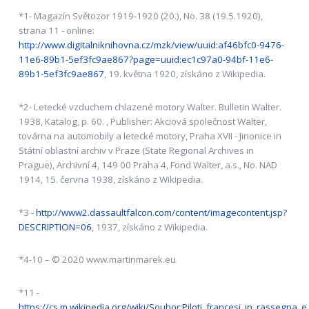
*1- Magazín Světozor 1919-1920 (20.), No. 38 (19.5.1920),
strana 11 - online:
http://www.digitalniknihovna.cz/mzk/view/uuid:af46bfc0-9476-
11e6-89b1-5ef3fc9ae867?page=uuid:ec1c97a0-94bf-11e6-
89b1-5ef3fc9ae867
, 19. května 1920, získáno z Wikipedia.
*2- Letecké vzduchem chlazené motory Walter. Bulletin Walter.
1938, Katalog, p. 60. , Publisher: Akciová společnost Walter,
továrna na automobily a letecké motory, Praha XVII - Jinonice in
Státní oblastní archiv v Praze (State Regional Archives in
Prague), Archivní 4, 149 00 Praha 4, Fond Walter, a.s., No. NAD
1914, 15. června 1938, získáno z Wikipedia.
*3 -
http://www2.dassaultfalcon.com/content/imagecontent.jsp?
DESCRIPTION=06
, 1937, získáno z Wikipedia.
*4-10 – © 2020 www.martinmarek.eu
*11 -
https://cs.m.wikipedia.org/wiki/Soubor:Piloti_francesi_in_rassegna