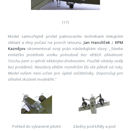
(17)
Model samozřejmě prošel patinovacími technikami imitujícími
olétaní a vlivy počasí na povrch letounu.
Jan Hanzlíček
z
KPM
Kaznějov
okomentoval svoji práci následujícími slovy:
„Stavba
embéčka probíhala vcelku pohodově bez větších záludností.
Trochu jsem si vyhrál některými drobnostmi. Použité obtisky sedly
bez problémů. Navzdory větším rozměrům šlo vše pěkně od ruky.
Model ovšem není určen pro úplné začátečníky. Doporučuji pro
středně zkušené modeláře.“
Pohled do vybavené pilotní
Závěsy pod křídly a pod