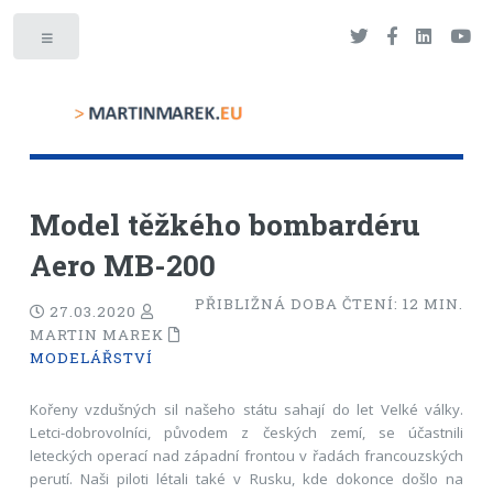
Toggle
Model těžkého bombardéru
Aero MB-200
PŘIBLIŽNÁ DOBA ČTENÍ:
12
MIN.
27.03.2020
MARTIN MAREK
MODELÁŘSTVÍ
Kořeny vzdušných sil našeho státu sahají do let Velké války.
Letci-dobrovolníci, původem z českých zemí, se účastnili
leteckých operací nad západní frontou v řadách francouzských
perutí. Naši piloti létali také v Rusku, kde dokonce došlo na