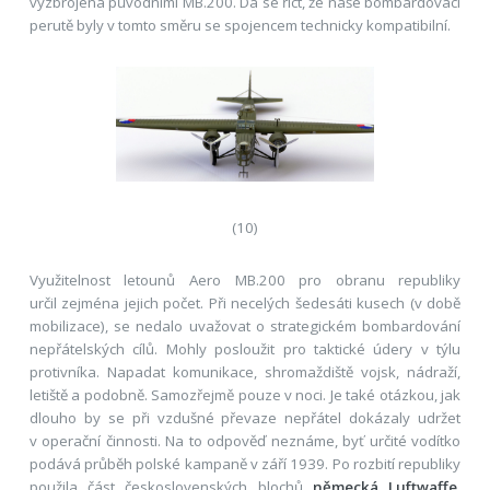
vyzbrojená původními MB.200. Dá se říct, že naše bombardovací
perutě byly v tomto směru se spojencem technicky kompatibilní.
(10)
Využitelnost letounů Aero MB.200 pro obranu republiky
určil zejména jejich počet. Při necelých šedesáti kusech (v době
mobilizace), se nedalo uvažovat o strategickém bombardování
nepřátelských cílů. Mohly posloužit pro taktické údery v týlu
protivníka. Napadat komunikace, shromaždiště vojsk, nádraží,
letiště a podobně. Samozřejmě pouze v noci. Je také otázkou, jak
dlouho by se při vzdušné převaze nepřátel dokázaly udržet
v operační činnosti. Na to odpověď neznáme, byť určité vodítko
podává průběh polské kampaně v září 1939. Po rozbití republiky
použila část československých blochů
německá Luftwaffe
.