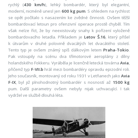
rychlý (
430 km/h
), lehký bombardér, který byl elegantní,
moderní, nicméně unesl jen
600 kg pum
. S ohledem na rychlost
se opět počítalo s nasazením ke zvědné činnosti. Ovšem těžší
bombardovací letoun pro ofenzivní operace prostě chyběl. Tím
však nelze říct, že by neexistovaly snahy k pořízení vyloženě
bombardovacího letadla. Příkladem je
Letov Š.16
, který přišel
k útvarům v druhé polovině dvacátých let dvacátého století.
Tento typ je ovšem známý spíš dálkovým letem
Praha-Tokio
.
Pak vstoupily na scénu dva třímotorové aeroplány z dílny
holandského Fokkeru. Vyráběla je licenčně letecká továrna
Avia
,
přičemž typ
F-VII.b
hrál mezi bombardéry opravdu epizodní roli.
Jeho současník, montovaný od roku 1931 v Letňanech jako
Avia
F-IX
, byl již plnohodnotný bombardér s nosností až
1500 kg
pum. Další parametry ovšem nebyly nijak uchvacující. I tak
vydržel ve službě dlouhá léta.