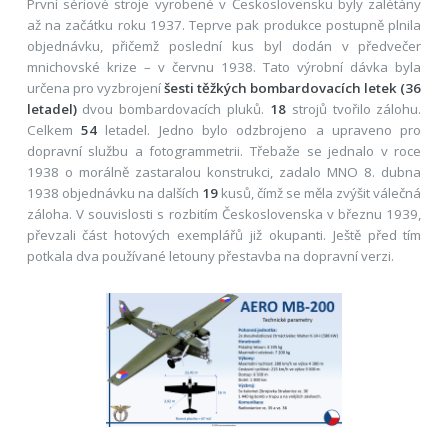
První sériové stroje vyrobené v Československu byly zalétány
až na začátku roku 1937. Teprve pak produkce postupně plnila
objednávku, přičemž poslední kus byl dodán v předvečer
mnichovské krize – v červnu 1938. Tato výrobní dávka byla
určena pro vyzbrojení
šesti těžkých bombardovacích letek (36
letadel)
dvou bombardovacích pluků.
18
strojů tvořilo zálohu.
Celkem
54
letadel. Jedno bylo odzbrojeno a upraveno pro
dopravní službu a fotogrammetrii. Třebaže se jednalo v roce
1938 o morálně zastaralou konstrukci, zadalo MNO 8. dubna
1938 objednávku na dalších
19
kusů, čímž se měla zvýšit válečná
záloha. V souvislosti s rozbitím Československa v březnu 1939,
převzali část hotových exemplářů již okupanti. Ještě před tím
potkala dva používané letouny přestavba na dopravní verzi.