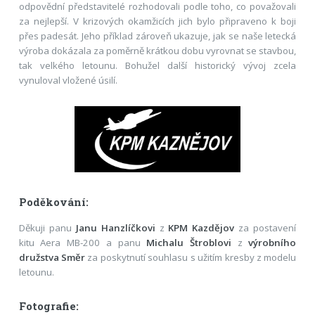
odpovědní představitelé rozhodovali podle toho, co považovali
za nejlepší. V krizových okamžicích jich bylo připraveno k boji
přes padesát. Jeho příklad zároveň ukazuje, jak se naše letecká
výroba dokázala za poměrně krátkou dobu vyrovnat se stavbou,
tak velkého letounu. Bohužel další historický vývoj zcela
vynuloval vložené úsilí.
Poděkování:
Děkuji panu
Janu Hanzlíčkovi
z
KPM Kazdějov
za postavení
kitu Aera MB-200 a panu
Michalu Štroblovi
z
výrobního
družstva Směr
za poskytnutí souhlasu s užitím kresby z modelu
letounu.
Fotografie: