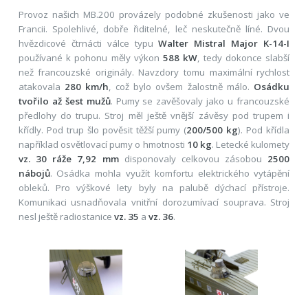
Provoz našich MB.200 provázely podobné zkušenosti jako ve
Francii. Spolehlivé, dobře řiditelné, leč neskutečně líné. Dvou
hvězdicové čtrnácti válce typu
Walter Mistral Major K-14-I
používané k pohonu měly výkon
588 kW
, tedy dokonce slabší
než francouzské originály. Navzdory tomu maximální rychlost
atakovala
280 km/h
, což bylo ovšem žalostně málo.
Osádku
tvořilo až šest mužů
. Pumy se zavěšovaly jako u francouzské
předlohy do trupu. Stroj měl ještě vnější závěsy pod trupem i
křídly. Pod trup šlo pověsit těžší pumy (
200/500 kg
). Pod křídla
například osvětlovací pumy o hmotnosti
10 kg
. Letecké kulomety
vz. 30 ráže 7,92 mm
disponovaly celkovou zásobou
2500
nábojů
. Osádka mohla využít komfortu elektrického vytápění
obleků. Pro výškové lety byly na palubě dýchací přístroje.
Komunikaci usnadňovala vnitřní dorozumívací souprava. Stroj
nesl ještě radiostanice
vz. 35
a
vz. 36
.