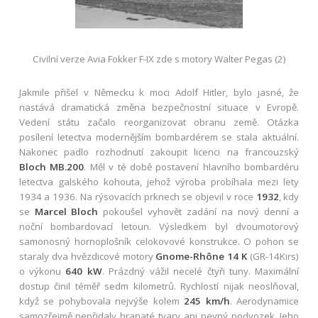
Civilní verze Avia Fokker F-IX zde s motory Walter Pegas (2)
Jakmile přišel v Německu k moci Adolf Hitler, bylo jasné, že
nastává dramatická změna bezpečnostní situace v Evropě.
Vedení státu začalo reorganizovat obranu země. Otázka
posílení letectva modernějším bombardérem se stala aktuální.
Nakonec padlo rozhodnutí zakoupit licenci na francouzský
Bloch MB.200
. Měl v té době postavení hlavního bombardéru
letectva galského kohouta, jehož výroba probíhala mezi lety
1934 a 1936. Na rýsovacích prknech se objevil v roce
1932
, kdy
se
Marcel Bloch
pokoušel vyhovět zadání na nový denní a
noční bombardovací letoun. Výsledkem byl dvoumotorový
samonosný hornoplošník celokovové konstrukce. O pohon se
staraly dva hvězdicové motory
Gnome-Rhône 14 K
(GR-14Kirs)
o výkonu
640 kW
. Prázdný vážil necelé čtyři tuny. Maximální
dostup činil téměř sedm kilometrů. Rychlostí nijak neoslňoval,
když se pohybovala nejvýše kolem
245 km/h
. Aerodynamice
samozřejmě nepřidaly hranaté tvary ani pevný podvozek. Jeho