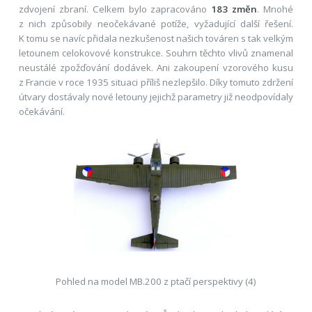
zdvojení zbraní. Celkem bylo zapracováno
183 změn
. Mnohé
z nich způsobily neočekávané potíže, vyžadující další řešení.
K tomu se navíc přidala nezkušenost našich továren s tak velkým
letounem celokovové konstrukce. Souhrn těchto vlivů znamenal
neustálé zpožďování dodávek. Ani zakoupení vzorového kusu
z Francie v roce 1935 situaci příliš nezlepšilo. Díky tomuto zdržení
útvary dostávaly nové letouny jejichž parametry již neodpovídaly
očekávání.
Pohled na model MB.200 z ptačí perspektivy (4)