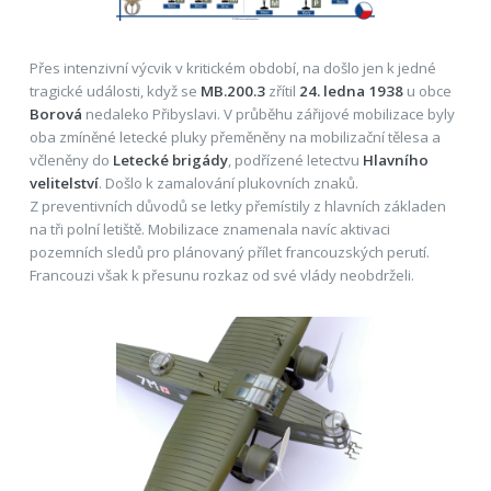
Přes intenzivní výcvik v kritickém období, na došlo jen k jedné
tragické události, když se
MB.200.3
zřítil
24. ledna 1938
u obce
Borová
nedaleko Přibyslavi. V průběhu zářijové mobilizace byly
oba zmíněné letecké pluky přeměněny na mobilizační tělesa a
včleněny do
Letecké brigády
, podřízené letectvu
Hlavního
velitelství
. Došlo k zamalování plukovních znaků.
Z preventivních důvodů se letky přemístily z hlavních základen
na tři polní letiště. Mobilizace znamenala navíc aktivaci
pozemních sledů pro plánovaný přílet francouzských perutí.
Francouzi však k přesunu rozkaz od své vlády neobdrželi.