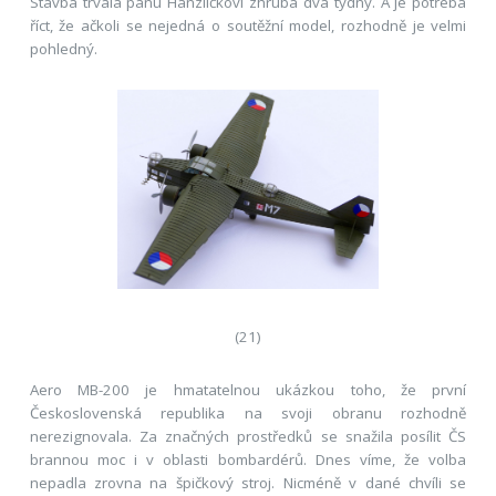
Stavba trvala panu Hanzlíčkovi zhruba dva týdny. A je potřeba
říct, že ačkoli se nejedná o soutěžní model, rozhodně je velmi
pohledný.
(21)
Aero MB-200 je hmatatelnou ukázkou toho, že první
Československá republika na svoji obranu rozhodně
nerezignovala. Za značných prostředků se snažila posílit ČS
brannou moc i v oblasti bombardérů. Dnes víme, že volba
nepadla zrovna na špičkový stroj. Nicméně v dané chvíli se