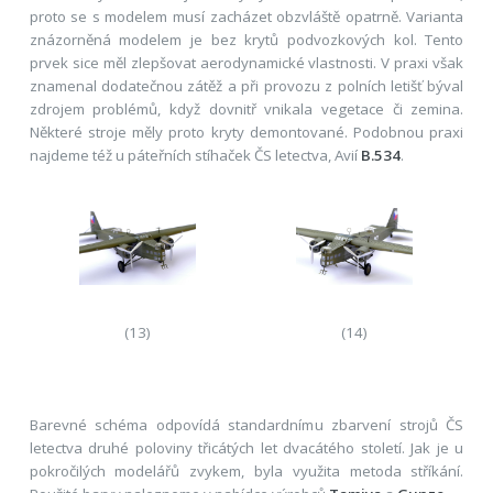
proto se s modelem musí zacházet obzvláště opatrně. Varianta
znázorněná modelem je bez krytů podvozkových kol. Tento
prvek sice měl zlepšovat aerodynamické vlastnosti. V praxi však
znamenal dodatečnou zátěž a při provozu z polních letišť býval
zdrojem problémů, když dovnitř vnikala vegetace či zemina.
Některé stroje měly proto kryty demontované. Podobnou praxi
najdeme též u páteřních stíhaček ČS letectva, Avií
B.534
.
(13)
(14)
Barevné schéma odpovídá standardnímu zbarvení strojů ČS
letectva druhé poloviny třicátých let dvacátého století. Jak je u
pokročilých modelářů zvykem, byla využita metoda stříkání.