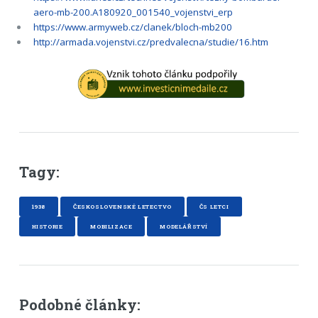
aero-mb-200.A180920_001540_vojenstvi_erp
https://www.armyweb.cz/clanek/bloch-mb200
http://armada.vojenstvi.cz/predvalecna/studie/16.htm
Tagy:
1938
ČESKOSLOVENSKÉ LETECTVO
ČS LETCI
HISTORIE
MOBILIZACE
MODELÁŘSTVÍ
Podobné články: