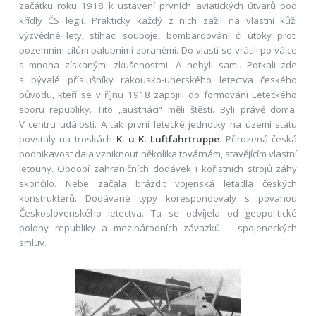
začátku roku 1918 k ustavení prvních aviatických útvarů pod
křídly ČS legií. Prakticky každý z nich zažil na vlastní kůži
výzvědné lety, stíhací souboje, bombardování či útoky proti
pozemním cílům palubními zbraněmi. Do vlasti se vrátili po válce
s mnoha získanými zkušenostmi. A nebyli sami. Potkali zde
s bývalé příslušníky rakousko-uherského letectva českého
původu, kteří se v říjnu 1918 zapojili do formování Leteckého
sboru republiky. Tito „austriáci“ měli štěstí. Byli právě doma.
V centru událostí. A tak první letecké jednotky na území státu
povstaly na troskách
K. u K. Luftfahrtruppe
. Přirozená česká
podnikavost dala vzniknout několika továrnám, stavějícím vlastní
letouny. Období zahraničních dodávek i kořistních strojů záhy
skončilo. Nebe začala brázdit vojenská letadla českých
konstruktérů. Dodávané typy korespondovaly s povahou
Československého letectva. Ta se odvíjela od geopolitické
polohy republiky a mezinárodních závazků – spojeneckých
smluv.