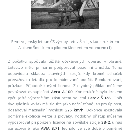
První vojenský letoun ČS výroby Letov Šm-1, s konstruktérem
Aloisem Šmolíkem a pilotem Klementem Adamcem (1)
Z počátku spočívalo těžiště očekávaných operací v obraně.
Letectvo mělo primárně podporovat pozemní armádu. Tomu
odpovídala skladba stavěných strojů, kdy kromě stíhaček
převažovala letadla pro kombinované použití. Bombardování,
průzkum. Případně kurýrní činnost. Za typický příklad můžeme
považovat dvouplošná
Aera A.100
. Konstrukčně byla krokem
zpět. Ještě výraznějším zástupcem se stal
Letov Š.328
. Opět
dvouplošník. Avšak měl sloužit i jako noční stíhač. Jen pro úplnost,
dosahoval maximální rychlosti
325 km/h
. Dokonce existovala
poměrně exotická verze s plováky. Podobný přístup můžeme
vypozorovat při pořízení licence na sovětské stroje
SB-2
, u nás
označované jako
AVIA B.71
. Jednalo ve své době o poměrně