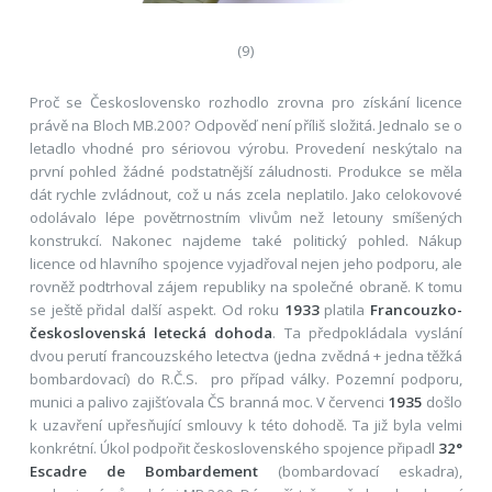
(9)
Proč se Československo rozhodlo zrovna pro získání licence
právě na Bloch MB.200? Odpověď není příliš složitá. Jednalo se o
letadlo vhodné pro sériovou výrobu. Provedení neskýtalo na
první pohled žádné podstatnější záludnosti. Produkce se měla
dát rychle zvládnout, což u nás zcela neplatilo. Jako celokovové
odolávalo lépe povětrnostním vlivům než letouny smíšených
konstrukcí. Nakonec najdeme také politický pohled. Nákup
licence od hlavního spojence vyjadřoval nejen jeho podporu, ale
rovněž podtrhoval zájem republiky na společné obraně. K tomu
se ještě přidal další aspekt. Od roku
1933
platila
Francouzko-
československá letecká dohoda
. Ta předpokládala vyslání
dvou perutí francouzského letectva (jedna zvědná + jedna těžká
bombardovací) do R.Č.S. pro případ války. Pozemní podporu,
munici a palivo zajišťovala ČS branná moc. V červenci
1935
došlo
k uzavření upřesňující smlouvy k této dohodě. Ta již byla velmi
konkrétní. Úkol podpořit československého spojence připadl
32°
Escadre de Bombardement
(bombardovací eskadra),