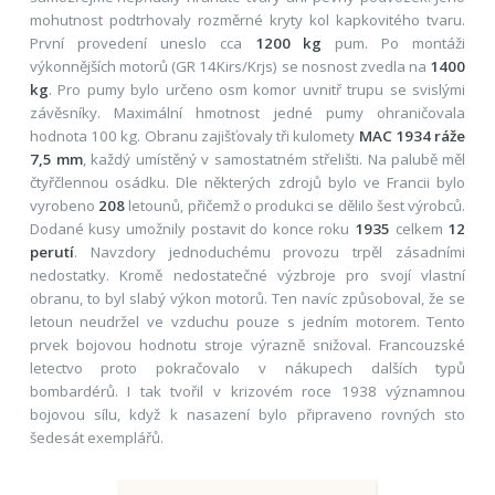
mohutnost podtrhovaly rozměrné kryty kol kapkovitého tvaru.
První provedení uneslo cca
1200 kg
pum. Po montáži
výkonnějších motorů (GR 14Kirs/Krjs) se nosnost zvedla na
1400
kg
. Pro pumy bylo určeno osm komor uvnitř trupu se svislými
závěsníky. Maximální hmotnost jedné pumy ohraničovala
hodnota 100 kg. Obranu zajišťovaly tři kulomety
MAC 1934 ráže
7,5 mm
, každý umístěný v samostatném střelišti. Na palubě měl
čtyřčlennou osádku. Dle některých zdrojů bylo ve Francii bylo
vyrobeno
208
letounů, přičemž o produkci se dělilo šest výrobců.
Dodané kusy umožnily postavit do konce roku
1935
celkem
12
perutí
. Navzdory jednoduchému provozu trpěl zásadními
nedostatky. Kromě nedostatečné výzbroje pro svojí vlastní
obranu, to byl slabý výkon motorů. Ten navíc způsoboval, že se
letoun neudržel ve vzduchu pouze s jedním motorem. Tento
prvek bojovou hodnotu stroje výrazně snižoval. Francouzské
letectvo proto pokračovalo v nákupech dalších typů
bombardérů. I tak tvořil v krizovém roce 1938 významnou
bojovou sílu, když k nasazení bylo připraveno rovných sto
šedesát exemplářů.