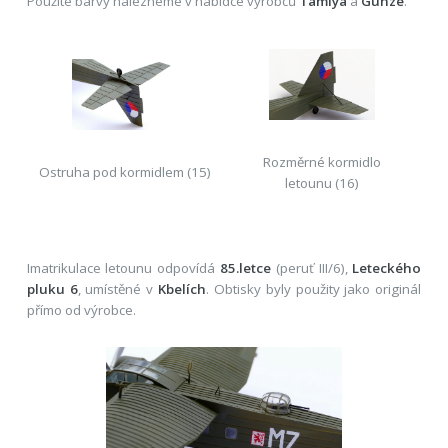
Použité barvy nalezneme v nabídce výrobců
Tamiya
a
Gunze
.
Rozměrné kormidlo
Ostruha pod kormidlem (15)
letounu (16)
Imatrikulace letounu odpovídá
85.letce
(peruť III/6),
Leteckého
pluku 6
, umístěné v
Kbelích
. Obtisky byly použity jako originál
přímo od výrobce.