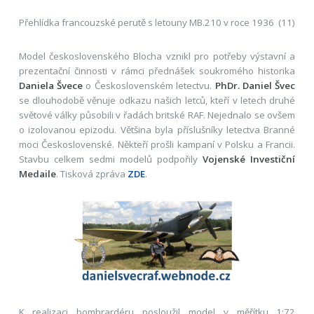
Přehlídka francouzské perutě s letouny MB.210 v roce 1936 (11)
Model československého Blocha vznikl pro potřeby výstavní a
prezentační činnosti v rámci přednášek soukromého historika
Daniela Švece
o Československém letectvu.
PhDr. Daniel Švec
se dlouhodobě věnuje odkazu našich letců, kteří v letech druhé
světové války působili v řadách britské RAF. Nejednalo se ovšem
o izolovanou epizodu. Většina byla příslušníky letectva Branné
moci Československé. Někteří prošli kampaní v Polsku a Francii.
Stavbu celkem sedmi modelů podpořily
Vojenské Investiční
Medaile
. Tisková zpráva
ZDE
.
K realizaci bombrardéru posloužil model v měřítku 1:72