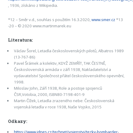
, 1936, získáno z Wikipedia.
*12 – Směr v.d., souhlas s použitím 16.3.2020,
www.smer.cz
*13
-20 – © 2020 www.martinmarek.eu
Literatura:
Václav Šorel, Letadla československých pilotů, Albatros 1989
(13-767-86)
Pavel Šrámek a kolektiv, KDYŽ ZEMŘÍT, TAK ČESTNĚ,
Československá armáda v září 1938, Nakladatelství a
vydavatelství Společnost přátel československého opevnění,
1998.
Miloslav John, Září 1938, Role a postoje spojenců
ČSR,Votobia, 2000, ISBN80-7198-401-9
Martin Čížek, Letadla zrazeného nebe: Československá
vojenská letadla v roce 1938, Naše Vojsko, 2015
Odkazy:
https://www.idnes.cz/technet/vojenstvi/tezky-bombarder-