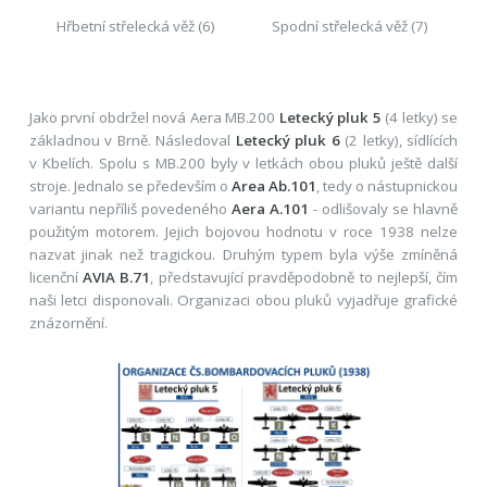
Hřbetní střelecká věž (6)
Spodní střelecká věž (7)
Jako první obdržel nová Aera MB.200
Letecký pluk 5
(4 letky) se
základnou v Brně. Následoval
Letecký pluk 6
(2 letky), sídlících
v Kbelích. Spolu s MB.200 byly v letkách obou pluků ještě další
stroje. Jednalo se především o
Area Ab.101
, tedy o nástupnickou
variantu nepříliš povedeného
Aera A.101
- odlišovaly se hlavně
použitým motorem. Jejich bojovou hodnotu v roce 1938 nelze
nazvat jinak než tragickou. Druhým typem byla výše zmíněná
licenční
AVIA B.71
, představující pravděpodobně to nejlepší, čím
naši letci disponovali. Organizaci obou pluků vyjadřuje grafické
znázornění.