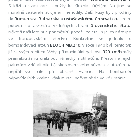
S kříži a svastikami sloužily ke školním účelům. Na jiné se
morálně zastaralé stroje ani nehodily. Další kusy byly prodány
do
Rumunska
,
Bulharska
a
ustašovskému Chorvatsku
. Jeden
putoval do arzenálu vzdušných zbraní
Slovenského štátu
.
Někteří naši letci si o pár měsíců později zalétali s jejich nástupci
ve francouzském letectvu. Konkrétně se jednalo o
bombardovací letoun
BLOCH MB.210
. V roce 1940 byl i tento typ
již za svým zenitem. Vždyť při maximální rychlosti
320 km/h
měly
pramalou šanci uniknout německým stíhačům. Přesto na jejich
palubách vzlétali piloti československého původu k útokům na
nepřátelské cíle při obraně Francie. Na bombardér
odpovídajících kvalit si však museli počkat až do Velké Británie.