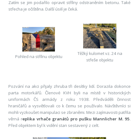
Zatím se jim podařilo opravit střílny odstraněním betonu. Také
střecha je očištěna. Další úsilí je čeká.
Těžký kulomet vz. 24 na
Pohled na střílnu objektu
střeše objektu
Pozvání na akci přijaly zhruba tři desítky lidí. Dorazila dokonce
parta motorkářů. Členové KVH byli na místě v historických
uniformách ČS armády z roku 1938. Předváděli činnost
hraničářů a vysvětlovali co k čemu se používalo. Návštěvníci si
mohli vyzkoušet manipulaci se zbraněmi. Mezi zajímavosti patřila
věrná r
eplika vrhače granátů pro pušku Mannlicher M. 95
.
Před objektem byl k vidění stan sestavený z celt.