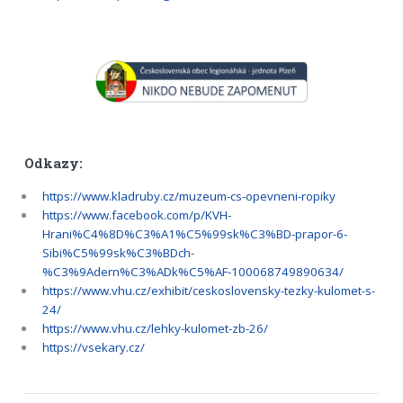
Odkazy:
https://www.kladruby.cz/muzeum-cs-opevneni-ropiky
https://www.facebook.com/p/KVH-
Hrani%C4%8D%C3%A1%C5%99sk%C3%BD-prapor-6-
Sibi%C5%99sk%C3%BDch-
%C3%9Adern%C3%ADk%C5%AF-100068749890634/
https://www.vhu.cz/exhibit/ceskoslovensky-tezky-kulomet-s-
24/
https://www.vhu.cz/lehky-kulomet-zb-26/
https://vsekary.cz/