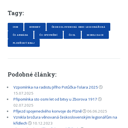
Tagy:
1938
BUNKRY
ČESKOSLOVENSKÁ OBEC LEGIONÁŘSKÁ
ČS ARMÁDA
ČS OPEVNĚNÍ
ČSOL
MOBILIZACE
PLZEŇSKÝ KRAJ
Podobné články:
Vzpomínka na radistu Jiřího Potůčka-Tolara 2025
15.07.2025
Připomínka sto osmi let od bitvy u Zborova 1917
02.07.2025
Příjezd spojeneckého konvoje do Plzně
06.06.2025
Vznikla brožura věnovaná československým legionářům na
křídlech
10.12.2023