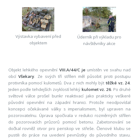
Výstavka vybavení před
Úderník při výkladu pro
objektem
návštěvníky akce
Objekt lehkého opevnění
VIII.A/44/C je
umístěn ve svahu nad
obcí
Všekary
. Ze svých tří střílen měl působit proti postupu
protivníka pomocí kulometů. Dva z nich mohly být
těžké vz. 24
.
Jeden podle tehdejších zvyklostí lehký
kulomet vz. 26
. Po druhé
světové válce prošel bunkr reaktivací jako prakticky veškeré
původní opevnění na západní hranici. Protože neodpovídal
koncepci očekávané války s imperialismem, byl upraven na
pozorovatelnu. Úprava spočívala v redukci rozměrných střílen
do pozorovacích průzorů pomocí betonu. Zabetonování se
dočkal rovněž otvor pro periskop ve střeše. Členové klubu se
pustili do práce na uvedení pevnůstky do původního stavu.