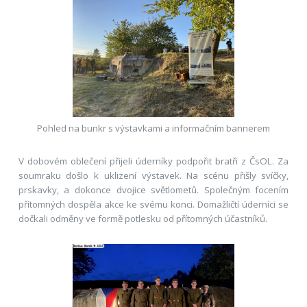
Pohled na bunkr s výstavkami a informačním bannerem
V dobovém oblečení přijeli úderníky podpořit bratři z ČsOL. Za
soumraku došlo k uklizení výstavek. Na scénu přišly svíčky,
prskavky, a dokonce dvojice světlometů. Společným focením
přítomných dospěla akce ke svému konci. Domažličtí úderníci se
dočkali odměny ve formě potlesku od přítomných účastníků.