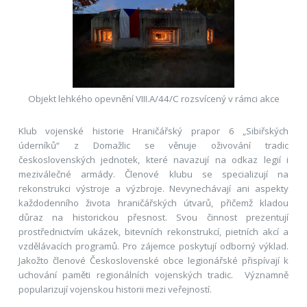
Objekt lehkého opevnění VIII.A/44/C rozsvícený v rámci akce
Klub vojenské historie Hraničářský prapor 6 „Sibiřských
úderníků“ z Domažlic se věnuje oživování tradic
československých jednotek, které navazují na odkaz legií i
meziválečné armády. Členové klubu se specializují na
rekonstrukci výstroje a výzbroje. Nevynechávají ani aspekty
každodenního života hraničářských útvarů, přičemž kladou
důraz na historickou přesnost. Svou činnost prezentují
prostřednictvím ukázek, bitevních rekonstrukcí, pietních akcí a
vzdělávacích programů. Pro zájemce poskytují odborný výklad.
Jakožto členové Československé obce legionářské přispívají k
uchování paměti regionálních vojenských tradic. Významně
popularizují vojenskou historii mezi veřejností.